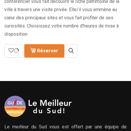
279.00€
conférencier vous fait découvrir le riche patrimoine de la
à
ville à travers une visite privée. Elle/il vous emmène au
769.00€
cœur des principaux sites et vous fait profiter de ses
curiosités. Choisissez votre nombre d’heures de mise à
disposition
Réserver
Le meilleur du Sud vous est offert par une équipe de