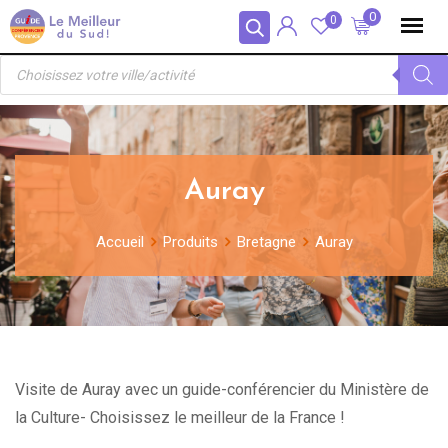
Skip
Panneau de gestion des cookies
0
0
to
Recherche
content
de
produits
Auray
Accueil
Produits
Bretagne
Auray
Visite de Auray avec un guide-conférencier du Ministère de
la Culture- Choisissez le meilleur de la France !