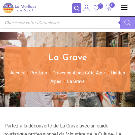
Skip
Panneau de gestion des cookies
0
0
to
Recherche
content
de
produits
La Grave
Accueil
Produits
Provence Alpes Côte Azur
Hautes
Alpes
La Grave
Partez à la découverte de La Grave avec un guide
touristique professionnel du Ministère de la Culture- Le