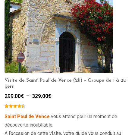
Visite de Saint Paul de Vence (2h) – Groupe de 1 à 20
pers
Plage
299.00
€
–
329.00
€
de
prix :
299.00€
Saint Paul de Vence
vous attend pour un moment de
à
découverte inoubliable.
329.00€
A l’occasion de cette visite, votre guide vous conduit au