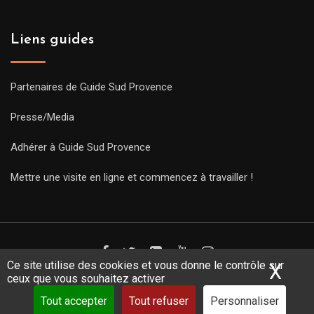
Liens guides
Partenaires de Guide Sud Provence
Presse/Media
Adhérer à Guide Sud Provence
Mettre une visite en ligne et commencez à travailler !
Ce site utilise des cookies et vous donne le contrôle sur
X
Mas
ceux que vous souhaitez activer
Copyright Guides 2021. Tous droits réservés.
Développement
web sur mesure
par iSoluce
Tout accepter
Tout refuser
Personnaliser