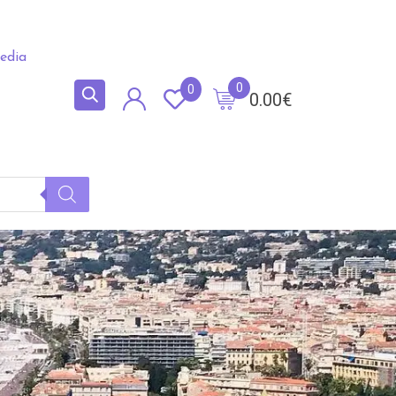
edia
0
0
0.00
€