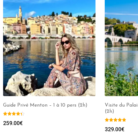
Guide Privé Menton – 1 à 10 pers (2h)
Visite du Pala
(2h)
259.00
€
329.00
€