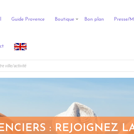
l
Guide Provence
Boutique
Bon plan
Presse/M
ct
NCIERS : REJOIGNEZ 