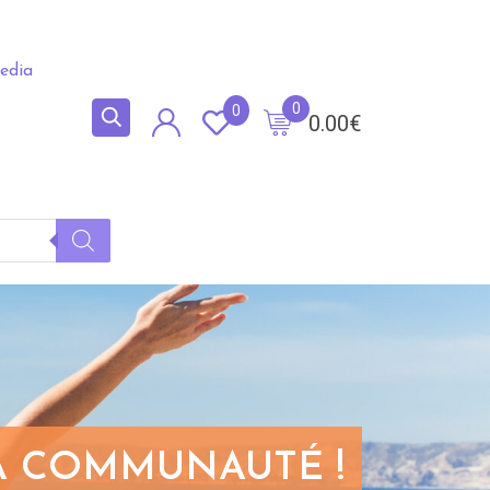
edia
0
0
0.00
€
LA COMMUNAUTÉ !