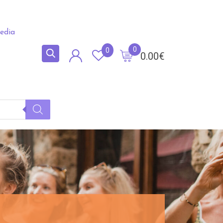
edia
0
0
0.00
€