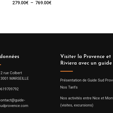
Plage
279.00
€
–
769.00
€
de
prix :
279.00€
à
769.00€
données
Visiter la Provence et 
Riviera avec un guide
12 rue Colbert
13001 MARSEILLE
Présentation de Guide Sud Pro
Nos Tarifs
0619709792
Nos activités entre Nice et Mont
contact@guide-
(visites, excursions)
sudprovence.com