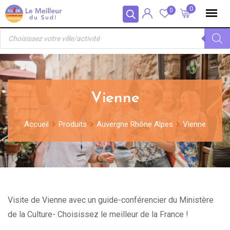
Skip
Panneau de gestion des cookies
0
0
to
Recherche
content
de
produits
Vienne
Accueil
Produits
Auvergne Rhône Alpes
Vienne
Visite de Vienne avec un guide-conférencier du Ministère
de la Culture- Choisissez le meilleur de la France !