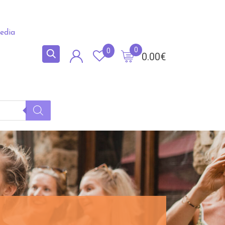
edia
0
0
0.00
€