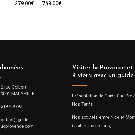
Plage
279.00
€
–
769.00
€
de
prix :
279.00€
à
769.00€
données
Visiter la Provence et 
Riviera avec un guide
12 rue Colbert
13001 MARSEILLE
Présentation de Guide Sud Pro
Nos Tarifs
0619709792
Nos activités entre Nice et Mont
contact@guide-
(visites, excursions)
sudprovence.com