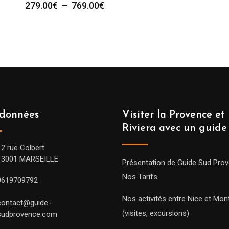
Plage
279.00
€
–
769.00
€
de
prix :
279.00€
à
769.00€
données
Visiter la Provence et 
Riviera avec un guide
12 rue Colbert
13001 MARSEILLE
Présentation de Guide Sud Pro
Nos Tarifs
0619709792
Nos activités entre Nice et Mont
contact@guide-
(visites, excursions)
sudprovence.com