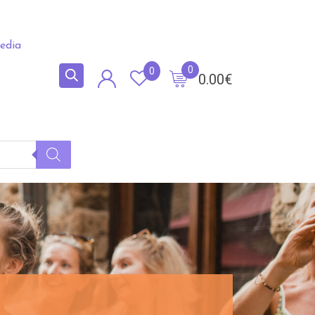
edia
0
0
0.00
€