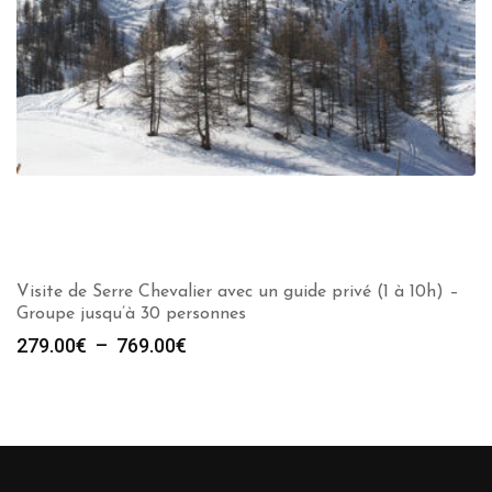
Visite de Serre Chevalier avec un guide privé (1 à 10h) –
Groupe jusqu’à 30 personnes
Plage
279.00
€
–
769.00
€
de
prix :
279.00€
à
769.00€