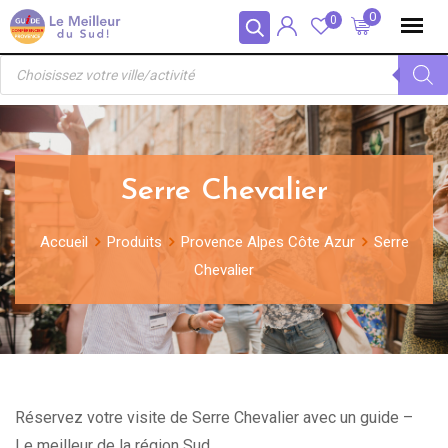
Skip
Panneau de gestion des cookies
0
0
to
Recherche
content
de
produits
Serre Chevalier
Accueil
Produits
Provence Alpes Côte Azur
Serre
Chevalier
Réservez votre visite de Serre Chevalier avec un guide –
Le meilleur de la région Sud