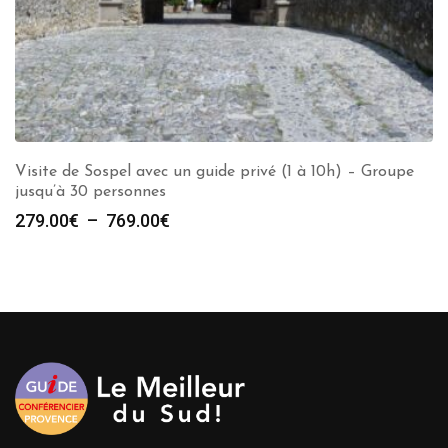
Visite de Sospel avec un guide privé (1 à 10h) – Groupe
jusqu’à 30 personnes
Plage
279.00
€
–
769.00
€
de
prix :
279.00€
à
769.00€