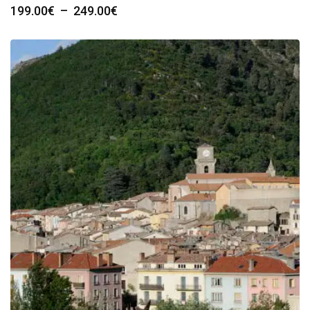
Plage
199.00
€
–
249.00
€
de
prix :
199.00€
à
249.00€