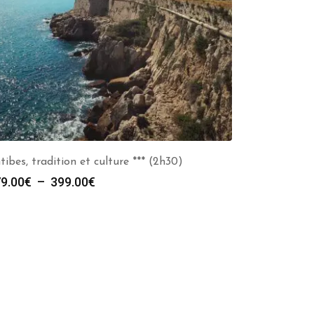
tibes, tradition et culture *** (2h30)
Plage
9.00
€
–
399.00
€
de
prix :
279.00€
à
399.00€