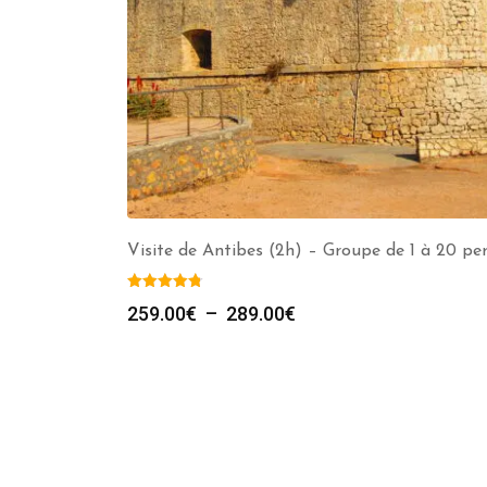
Visite de Antibes (2h) – Groupe de 1 à 20 pe
Plage
259.00
€
–
289.00
€
de
prix :
259.00€
à
289.00€