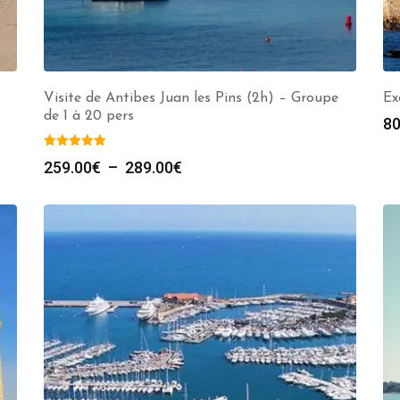
Visite de Antibes Juan les Pins (2h) – Groupe
Ex
de 1 à 20 pers
80
Plage
259.00
€
–
289.00
€
de
prix :
259.00€
à
289.00€