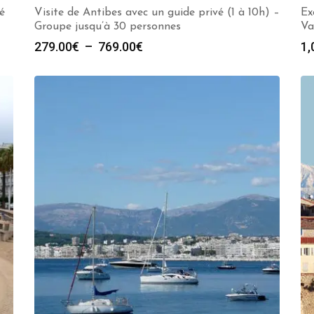
é
Visite de Antibes avec un guide privé (1 à 10h) –
Ex
Groupe jusqu’à 30 personnes
Va
Plage
279.00
€
–
769.00
€
1,
de
prix :
279.00€
à
769.00€