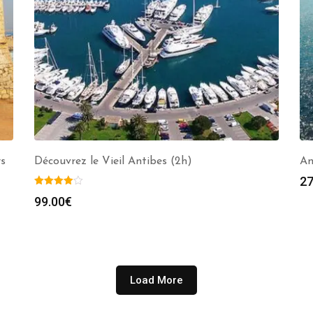
rs
Découvrez le Vieil Antibes (2h)
An
27
99.00
€
Load More