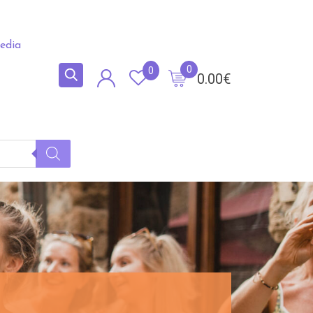
edia
0
0
0.00
€