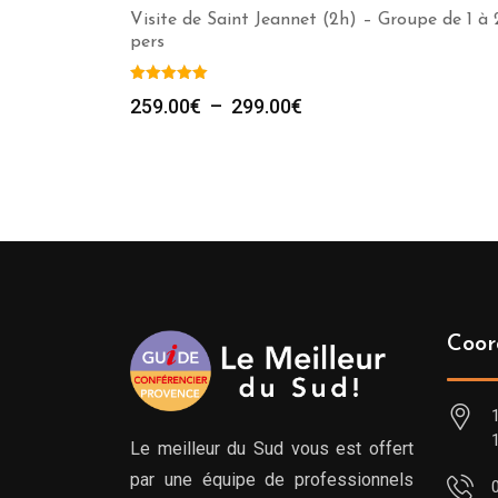
Visite de Saint Jeannet (2h) – Groupe de 1 à
pers
Plage
259.00
€
–
299.00
€
de
prix :
259.00€
à
299.00€
Coor
Le meilleur du Sud vous est offert
par une équipe de professionnels