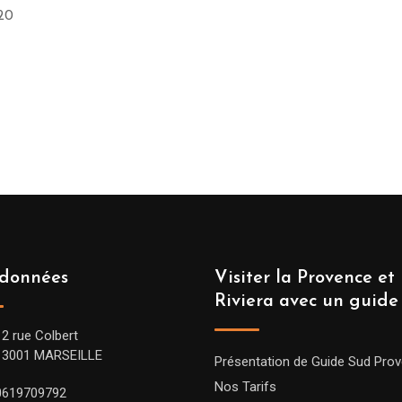
 20
données
Visiter la Provence et 
Riviera avec un guide
12 rue Colbert
13001 MARSEILLE
Présentation de Guide Sud Pro
Nos Tarifs
0619709792