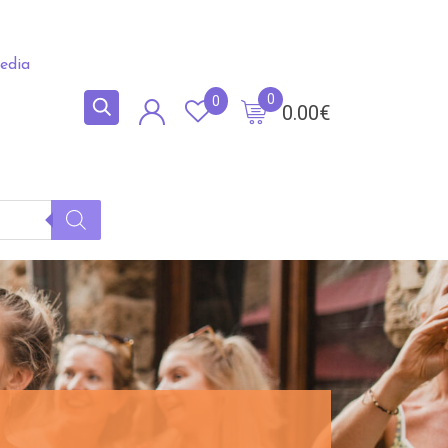
edia
0
0
0.00
€