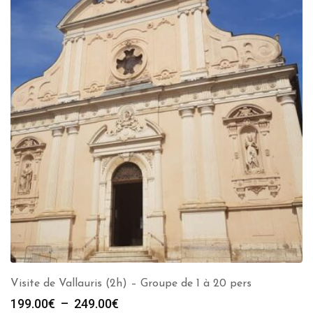
Visite de Vallauris (2h) – Groupe de 1 à 20 pers
Plage
199.00
€
–
249.00
€