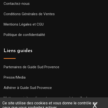
Contactez-nous
Conditions Générales de Ventes
Mentions Légales et CGU
Politique de confidentialité
Liens guides
Partenaires de Guide Sud Provence
Presse/Media
Adhérer à Guide Sud Provence
Mettre une visite en ligne et commencez à travailler !
Ce site utilise des cookies et vous donne le contrôle sur
X
Mas
ceux que vous souhaitez activer