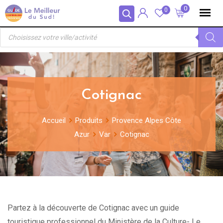
Skip
Panneau de gestion des cookies
0
0
to
Recherche
content
de
produits
Cotignac
Accueil
Produits
Provence Alpes Côte
Azur
Var
Cotignac
Partez à la découverte de Cotignac avec un guide
touristique professionnel du Ministère de la Culture- Le