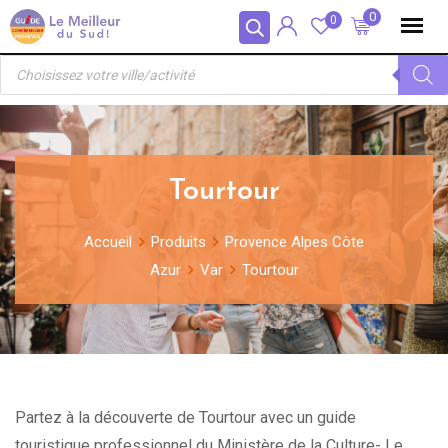
Skip
Panneau de gestion des cookies
0
0
to
Recherche
content
de
produits
Tourtour
Accueil
Produits
Provence Alpes Côte
Azur
Var
Tourtour
Partez à la découverte de Tourtour avec un guide
touristique professionnel du Ministère de la Culture- Le