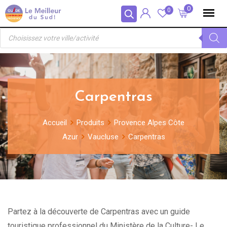
Skip
Panneau de gestion des cookies
0
0
to
Recherche
content
de
produits
Carpentras
Accueil
Produits
Provence Alpes Côte
Azur
Vaucluse
Carpentras
Partez à la découverte de Carpentras avec un guide
touristique professionnel du Ministère de la Culture- Le