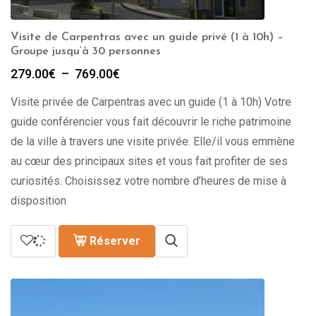
Visite de Carpentras avec un guide privé (1 à 10h) –
Groupe jusqu’à 30 personnes
Plage
279.00
€
–
769.00
€
de
Visite privée de Carpentras avec un guide (1 à 10h) Votre
prix :
279.00€
guide conférencier vous fait découvrir le riche patrimoine
à
de la ville à travers une visite privée. Elle/il vous emmène
769.00€
au cœur des principaux sites et vous fait profiter de ses
curiosités. Choisissez votre nombre d’heures de mise à
disposition
Réserver