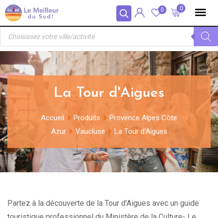
Skip
Panneau de gestion des cookies
0
0
to
Recherche
content
de
produits
La Tour d'Aigues
Accueil
Produits
Provence Alpes Côte
Azur
Vaucluse
La Tour d'Aigues
Partez à la découverte de la Tour d’Aigues avec un guide
touristique professionnel du Ministère de la Culture- Le