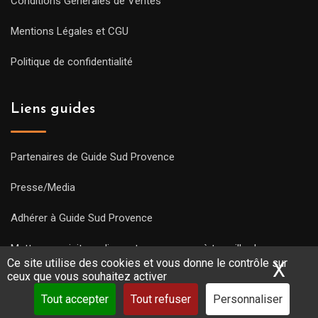
Conditions Générales de Ventes
Mentions Légales et CGU
Politique de confidentialité
Liens guides
Partenaires de Guide Sud Provence
Presse/Media
Adhérer à Guide Sud Provence
Mettre une visite en ligne et commencez à travailler !
Ce site utilise des cookies et vous donne le contrôle sur
X
Mas
ceux que vous souhaitez activer
Tout accepter
Tout refuser
Personnaliser