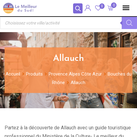
Skip
Panneau de gestion des cookies
0
0
to
Recherche
content
de
produits
Allauch
Accueil
Produits
Provence Alpes Côte Azur
Bouches du
Rhône
Allauch
Partez à la découverte de Allauch avec un guide touristique
professionnel du Ministère de la Culture- Le meilleur du