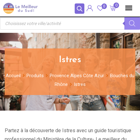
Skip
Panneau de gestion des cookies
0
0
to
Recherche
content
de
produits
Istres
Accueil
Produits
Provence Alpes Côte Azur
Bouches du
Rhône
Istres
Partez à la découverte de Istres avec un guide touristique
professionnel du Ministère de la Culture- Le meilleur du