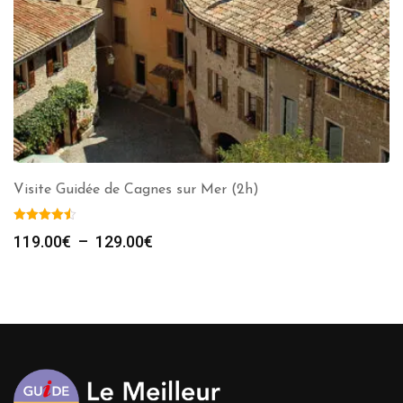
Visite Guidée de Cagnes sur Mer (2h)
Plage
119.00
€
–
129.00
€
de
prix :
119.00€
à
129.00€