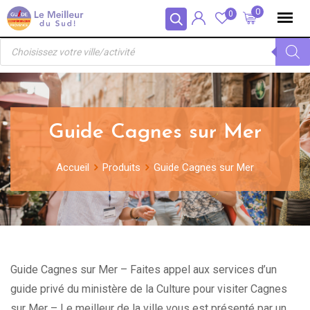
Skip
Panneau de gestion des cookies
0
0
to
Recherche
content
de
produits
Guide Cagnes sur Mer
Accueil
Produits
Guide Cagnes sur Mer
Guide Cagnes sur Mer – Faites appel aux services d’un
guide privé du ministère de la Culture pour visiter Cagnes
sur Mer – Le meilleur de la ville vous est présenté par un