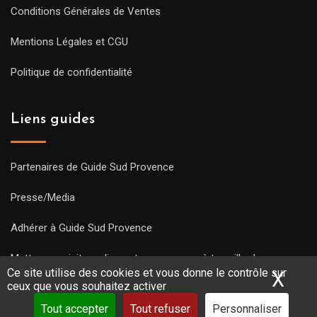
Conditions Générales de Ventes
Mentions Légales et CGU
Politique de confidentialité
Liens guides
Partenaires de Guide Sud Provence
Presse/Media
Adhérer à Guide Sud Provence
Mettre une visite en ligne et commencez à travailler !
Ce site utilise des cookies et vous donne le contrôle sur
X
Mas
ceux que vous souhaitez activer
Tout accepter
Tout refuser
Personnaliser