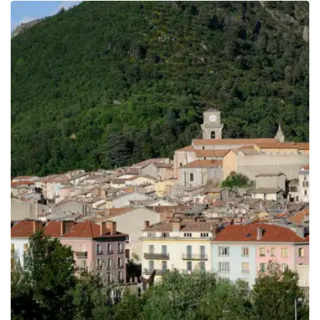
prix :
199.00€
à
249.00€