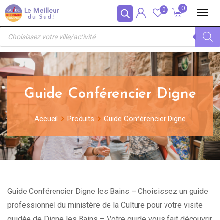
Skip
Panneau de gestion des cookies
0
0
to
Recherche
content
de
produits
Guide Conférencier Digne
Accueil
Produits
Guide Conférencier Digne
Guide Conférencier Digne les Bains – Choisissez un guide
professionnel du ministère de la Culture pour votre visite
guidée de Digne les Bains – Votre guide vous fait découvrir