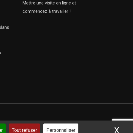
Mettre une visite en ligne et
commencez à travailler !
plans
s
X
Mas
ar iSoluce
er
Tout refuser
Personnaliser