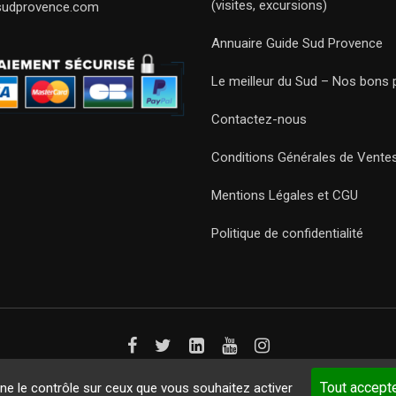
(visites, excursions)
sudprovence.com
Annuaire Guide Sud Provence
Le meilleur du Sud – Nos bons 
Contactez-nous
Conditions Générales de Vente
Mentions Légales et CGU
Politique de confidentialité
Guides 2021. Tous droits réservés.
Développement web sur mesure
p
Tout accept
nne le contrôle sur ceux que vous souhaitez activer