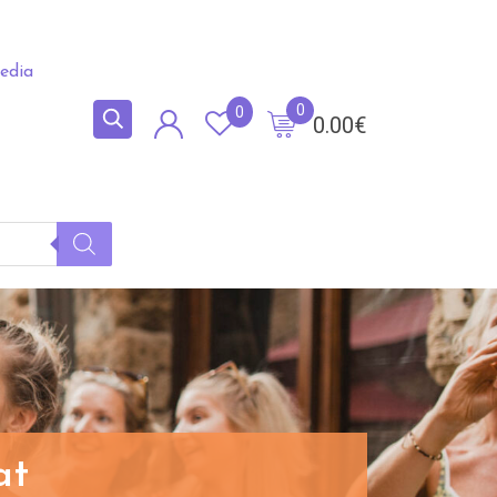
edia
0
0
0.00
€
at