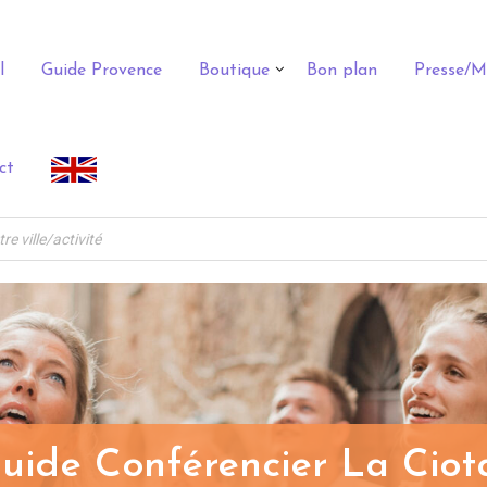
l
Guide Provence
Boutique
Bon plan
Presse/M
ct
uide Conférencier La Ciot