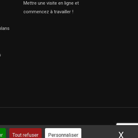
Mettre une visite en ligne et
commencez à travailler !
plans
s
X
Mas
ar iSoluce
er
Tout refuser
Personnaliser