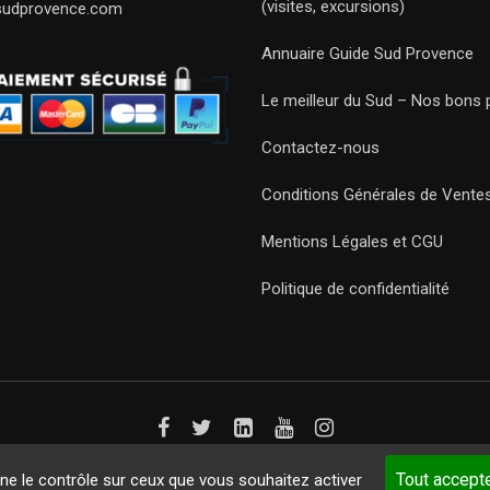
(visites, excursions)
sudprovence.com
Annuaire Guide Sud Provence
Le meilleur du Sud – Nos bons 
Contactez-nous
Conditions Générales de Vente
Mentions Légales et CGU
Politique de confidentialité
Guides 2021. Tous droits réservés.
Développement web sur mesure
p
Tout accept
nne le contrôle sur ceux que vous souhaitez activer