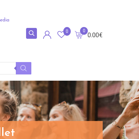
edia
0
0
0.00
€
let