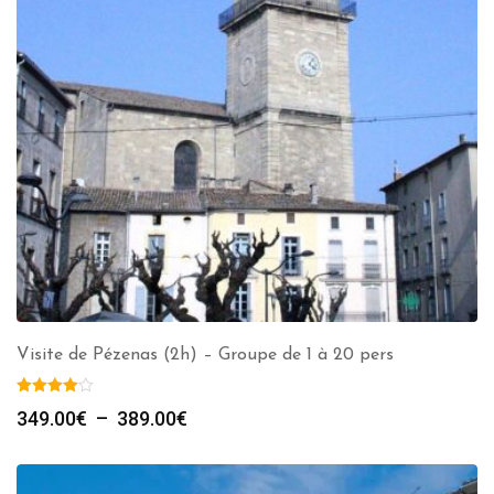
Visite de Pézenas (2h) – Groupe de 1 à 20 pers
Plage
349.00
€
–
389.00
€
de
prix :
349.00€