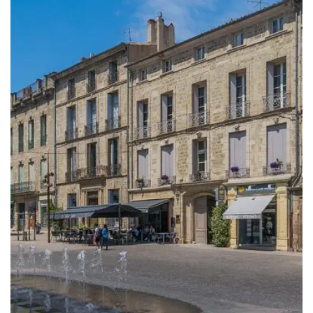
à
389.00€