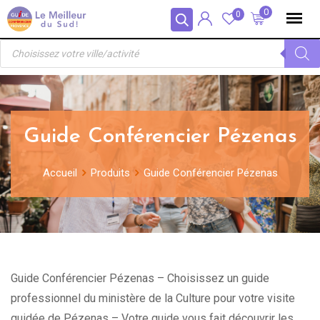
Skip
Panneau de gestion des cookies
0
0
to
Recherche
content
de
produits
Guide Conférencier Pézenas
Accueil
Produits
Guide Conférencier Pézenas
Guide Conférencier Pézenas – Choisissez un guide
professionnel du ministère de la Culture pour votre visite
guidée de Pézenas – Votre guide vous fait découvrir les