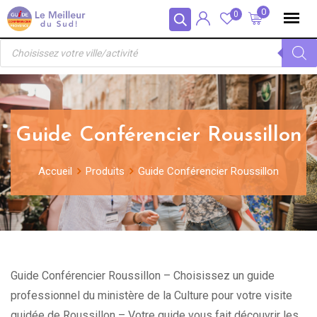
Skip
Panneau de gestion des cookies
0
0
to
Recherche
content
de
produits
Guide Conférencier Roussillon
Accueil
Produits
Guide Conférencier Roussillon
Guide Conférencier Roussillon – Choisissez un guide
professionnel du ministère de la Culture pour votre visite
guidée de Roussillon – Votre guide vous fait découvrir les