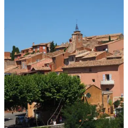
à
249.00€