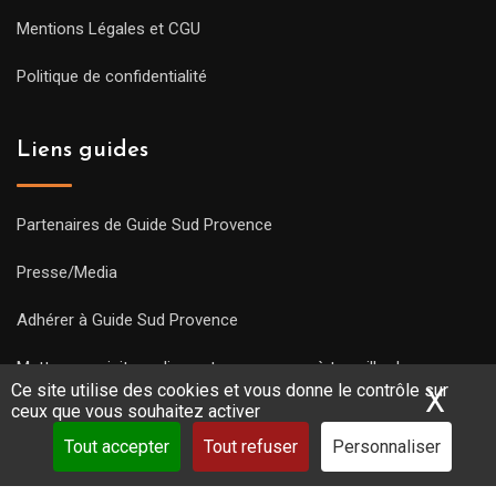
Mentions Légales et CGU
Politique de confidentialité
Liens guides
Partenaires de Guide Sud Provence
Presse/Media
Adhérer à Guide Sud Provence
Mettre une visite en ligne et commencez à travailler !
Ce site utilise des cookies et vous donne le contrôle sur
X
Mas
ceux que vous souhaitez activer
Tout accepter
Tout refuser
Personnaliser