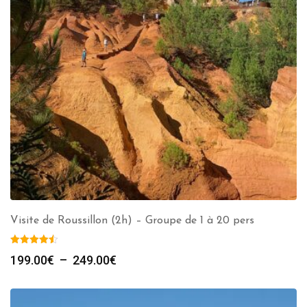
Visite de Roussillon (2h) – Groupe de 1 à 20 pers
Plage
199.00
€
–
249.00
€
de
prix :
199.00€