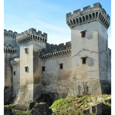
à
249.00€