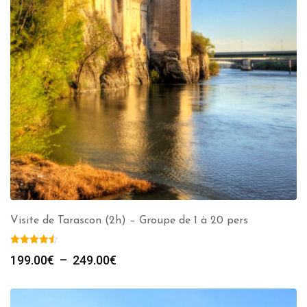
Visite de Tarascon (2h) – Groupe de 1 à 20 pers
Plage
199.00
€
–
249.00
€
de
prix :
199.00€