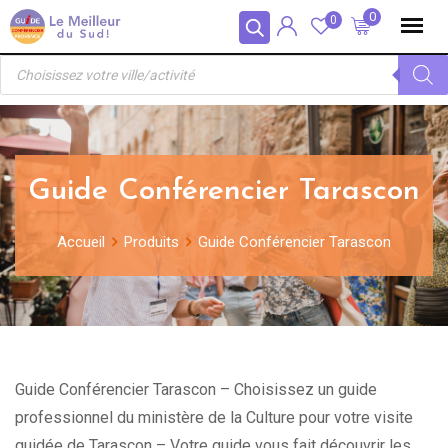
Skip
Panneau de gestion des cookies
0
0
to
Recherche
content
de
produits
Guide Conférencier Tarascon
Accueil
Produits
Guide Conférencier Tarascon
Guide Conférencier Tarascon – Choisissez un guide
professionnel du ministère de la Culture pour votre visite
guidée de Tarascon – Votre guide vous fait découvrir les