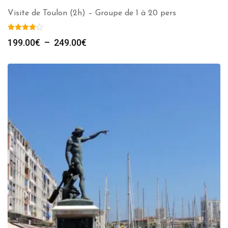
Visite de Toulon (2h) – Groupe de 1 à 20 pers
Plage
199.00
€
–
249.00
€
de
prix :
199.00€
à
249.00€