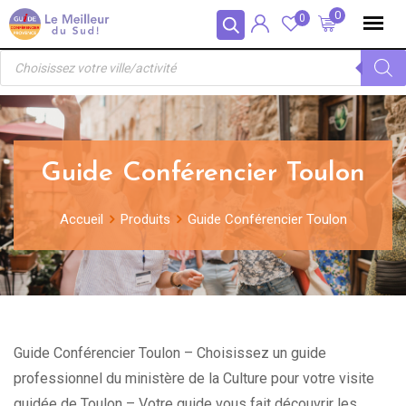
Skip
Panneau de gestion des cookies
0
0
to
Recherche
content
de
produits
Guide Conférencier Toulon
Accueil
Produits
Guide Conférencier Toulon
Guide Conférencier Toulon – Choisissez un guide
professionnel du ministère de la Culture pour votre visite
guidée de Toulon – Votre guide vous fait découvrir les