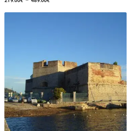
219.00
€
–
489.00
€
de
prix :
219.00€
à
489.00€