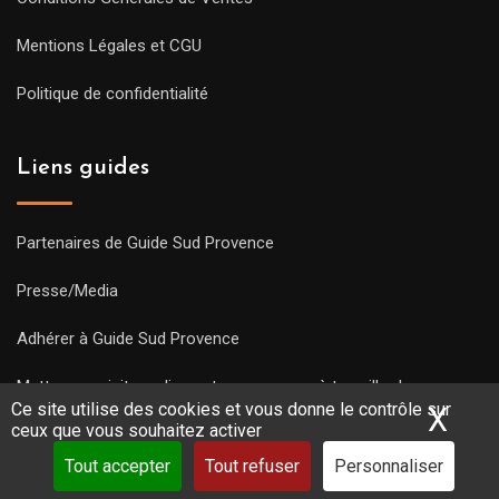
Mentions Légales et CGU
Politique de confidentialité
Liens guides
Partenaires de Guide Sud Provence
Presse/Media
Adhérer à Guide Sud Provence
Mettre une visite en ligne et commencez à travailler !
Ce site utilise des cookies et vous donne le contrôle sur
X
Mas
ceux que vous souhaitez activer
Tout accepter
Tout refuser
Personnaliser