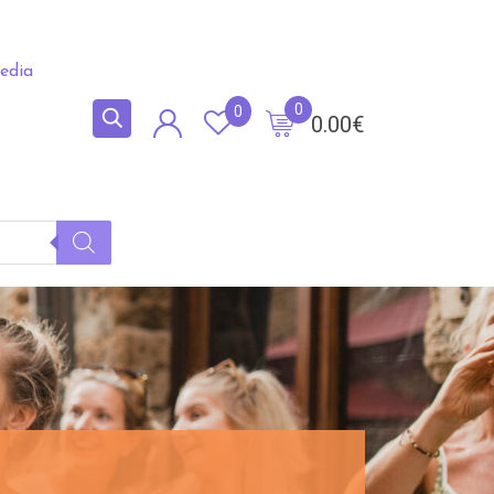
edia
0
0
0.00
€