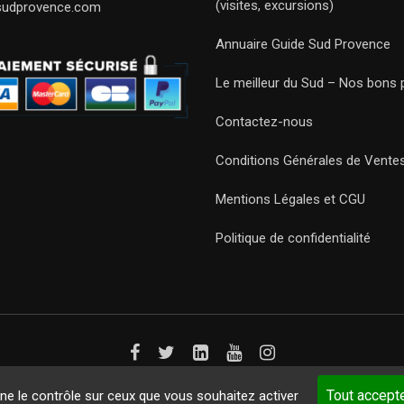
(visites, excursions)
sudprovence.com
Annuaire Guide Sud Provence
Le meilleur du Sud – Nos bons 
Contactez-nous
Conditions Générales de Vente
Mentions Légales et CGU
Politique de confidentialité
Guides 2021. Tous droits réservés.
Développement web sur mesure
p
Tout accept
nne le contrôle sur ceux que vous souhaitez activer