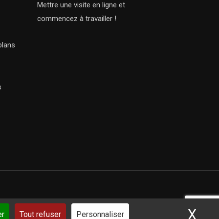
Mettre une visite en ligne et
commencez à travailler !
plans
s
X
Mas
ar iSoluce
er
Tout refuser
Personnaliser