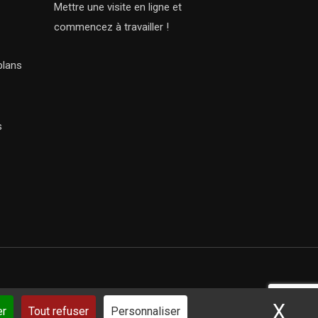
Mettre une visite en ligne et
commencez à travailler !
plans
s
X
Mas
ar iSoluce
er
Tout refuser
Personnaliser