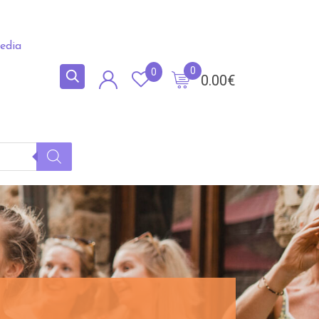
edia
0
0
0.00
€