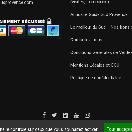
(visites, excursions)
sudprovence.com
Annuaire Guide Sud Provence
Le meilleur du Sud – Nos bons 
Contactez-nous
Conditions Générales de Vente
Mentions Légales et CGU
Politique de confidentialité
Guides 2021. Tous droits réservés.
Développement web sur mesure
p
Tout accept
nne le contrôle sur ceux que vous souhaitez activer