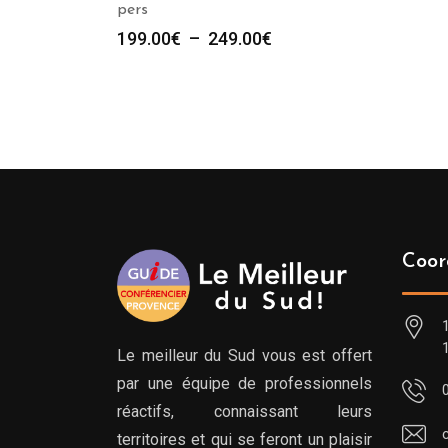
pers
Plage
199.00
€
–
249.00
€
de
prix :
199.00€
à
249.00€
Coor
Le meilleur du Sud vous est offert
par une équipe de professionnels
réactifs, connaissant leurs
territoires et qui se feront un plaisir