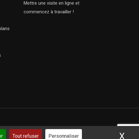
Mettre une visite en ligne et
commencez à travailler !
plans
s
X
Mas
ar iSoluce
er
Tout refuser
Personnaliser