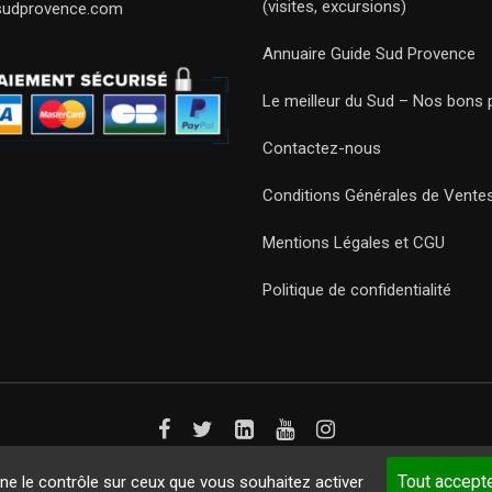
(visites, excursions)
sudprovence.com
Annuaire Guide Sud Provence
Le meilleur du Sud – Nos bons 
Contactez-nous
Conditions Générales de Vente
Mentions Légales et CGU
Politique de confidentialité
Guides 2021. Tous droits réservés.
Développement web sur mesure
p
Tout accept
nne le contrôle sur ceux que vous souhaitez activer