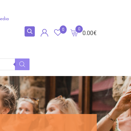
edia
0
0
0.00
€