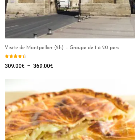
Visite de Montpellier (2h) – Groupe de 1 à 20 pers
Plage
309.00
€
–
369.00
€
de
prix :
309.00€
à
369.00€