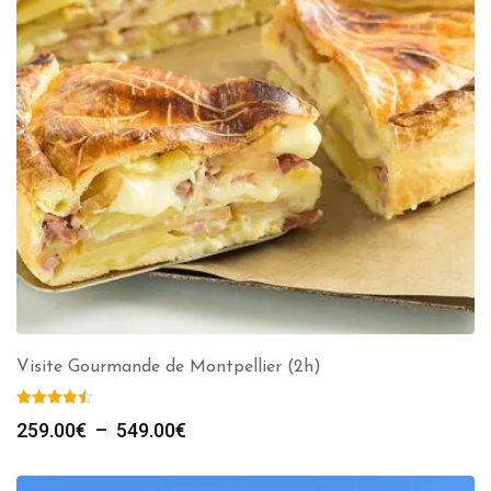
Visite Gourmande de Montpellier (2h)
Plage
259.00
€
–
549.00
€
de
prix :