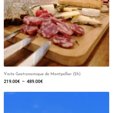
Visite Gastronomique de Montpellier (2h)
Plage
219.00
€
–
489.00
€
de
prix :
219.00€
à
489.00€