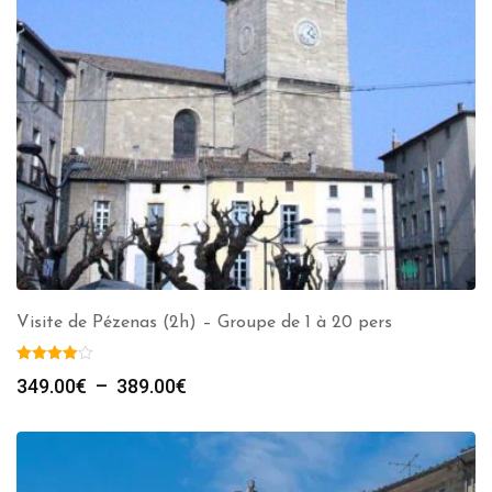
Visite de Pézenas (2h) – Groupe de 1 à 20 pers
Plage
349.00
€
–
389.00
€
de
prix :
349.00€
à