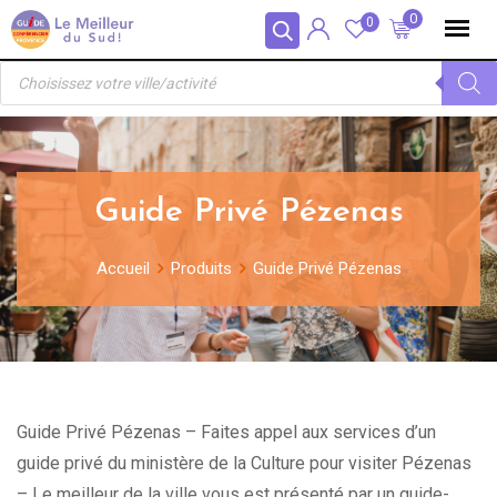
Skip
Panneau de gestion des cookies
0
0
to
Recherche
content
de
produits
Guide Privé Pézenas
Accueil
Produits
Guide Privé Pézenas
Guide Privé Pézenas – Faites appel aux services d’un
guide privé du ministère de la Culture pour visiter Pézenas
– Le meilleur de la ville vous est présenté par un guide-