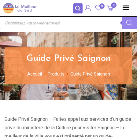
Skip
Panneau de gestion des cookies
0
0
to
Recherche
content
de
produits
Guide Privé Saignon
Accueil
Produits
Guide Privé Saignon
Guide Privé Saignon – Faites appel aux services d’un guide
privé du ministère de la Culture pour visiter Saignon – Le
meilleur de la ville vous est présenté par un guide-