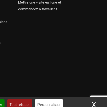
Mettre une visite en ligne et
commencez à travailler !
plans
s
X
Mas
ar iSoluce
er
Tout refuser
Personnaliser