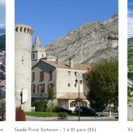
rs
Guide Privé Sisteron – 1 à 10 pers (2h)
Vi