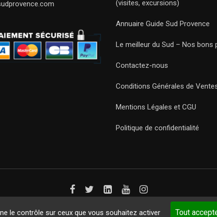
(visites, excursions)
sudprovence.com
Annuaire Guide Sud Provence
Le meilleur du Sud – Nos bons 
Contactez-nous
Conditions Générales de Vente
Mentions Légales et CGU
Politique de confidentialité
Guides 2021. Tous droits réservés.
Développement web sur mesure
p
Tout accept
nne le contrôle sur ceux que vous souhaitez activer