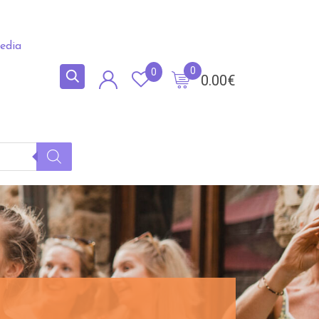
edia
0
0
0.00
€