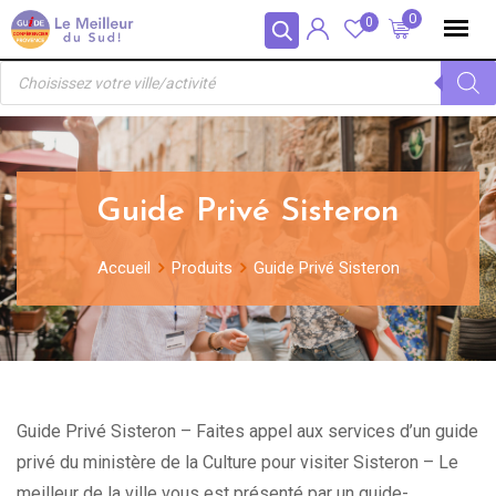
Skip
Panneau de gestion des cookies
0
0
to
Recherche
content
de
produits
Guide Privé Sisteron
Accueil
Produits
Guide Privé Sisteron
Guide Privé Sisteron – Faites appel aux services d’un guide
privé du ministère de la Culture pour visiter Sisteron – Le
meilleur de la ville vous est présenté par un guide-