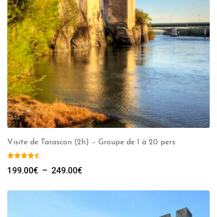
Visite de Tarascon (2h) – Groupe de 1 à 20 pers
Plage
199.00
€
–
249.00
€
de
prix :
199.00€
à