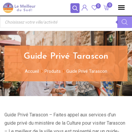
Skip
Panneau de gestion des cookies
0
0
to
Recherche
content
de
produits
Guide Privé Tarascon
Accueil
Produits
Guide Privé Tarascon
Guide Privé Tarascon – Faites appel aux services d’un
guide privé du ministère de la Culture pour visiter Tarascon
– Le meilleur de la ville vous est présenté par un guide-