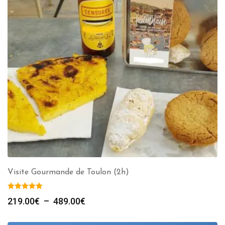
Visite Gourmande de Toulon (2h)
Plage
219.00
€
–
489.00
€
de
prix :