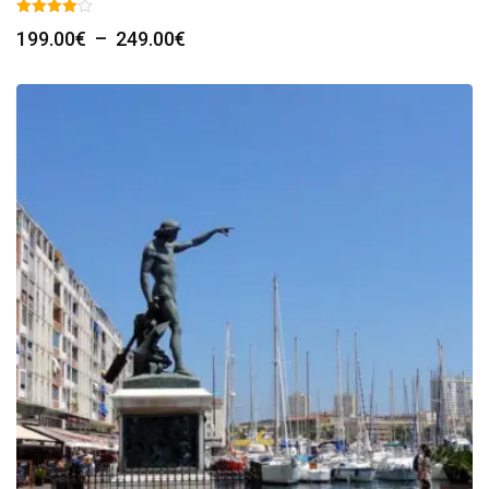
Plage
199.00
€
–
249.00
€
de
prix :
199.00€
à
249.00€