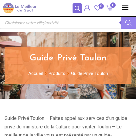
Skip
Panneau de gestion des cookies
0
0
to
Recherche
content
de
produits
Guide Privé Toulon
Accueil
Produits
Guide Privé Toulon
Guide Privé Toulon – Faites appel aux services d’un guide
privé du ministère de la Culture pour visiter Toulon – Le
meilleur de la ville vous est présenté par un guide-