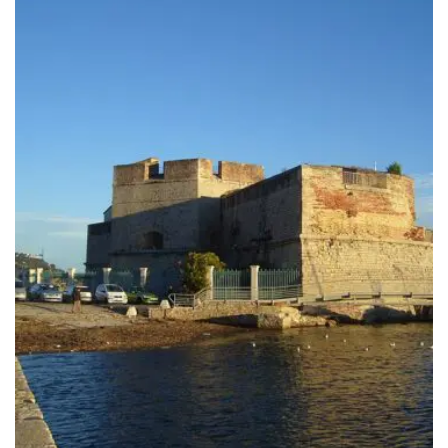
219.00€
à
489.00€