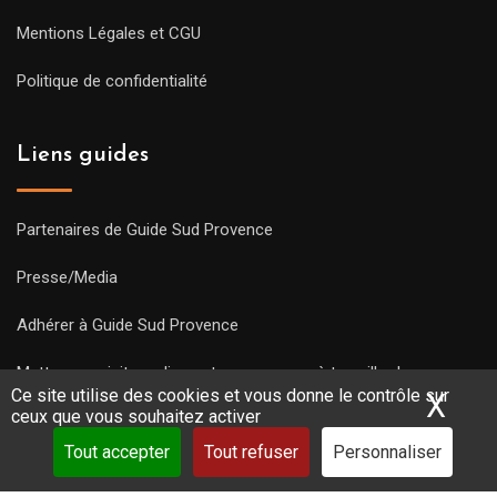
Mentions Légales et CGU
Politique de confidentialité
Liens guides
Partenaires de Guide Sud Provence
Presse/Media
Adhérer à Guide Sud Provence
Mettre une visite en ligne et commencez à travailler !
Ce site utilise des cookies et vous donne le contrôle sur
X
Mas
ceux que vous souhaitez activer
Tout accepter
Tout refuser
Personnaliser