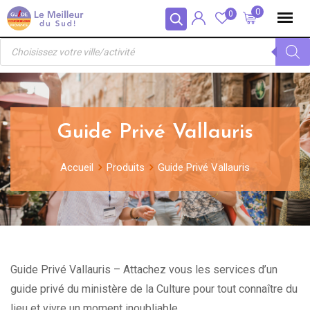
Skip
Panneau de gestion des cookies
0
0
to
Recherche
content
de
produits
Guide Privé Vallauris
Accueil
Produits
Guide Privé Vallauris
Guide Privé Vallauris – Attachez vous les services d’un
guide privé du ministère de la Culture pour tout connaître du
lieu et vivre un moment inoubliable