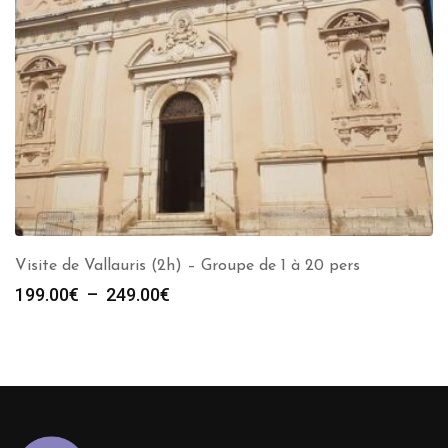
Visite de Vallauris (2h) – Groupe de 1 à 20 pers
Plage
199.00
€
–
249.00
€
de
prix :
199.00€
à
249.00€