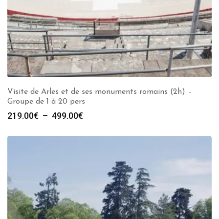
Visite de Arles et de ses monuments romains (2h) –
Groupe de 1 à 20 pers
Plage
219.00
€
–
499.00
€
de
prix :
219.00€
à
499.00€