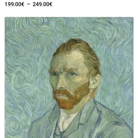
Plage
199.00
€
–
249.00
€
de
prix :
199.00€
à
249.00€