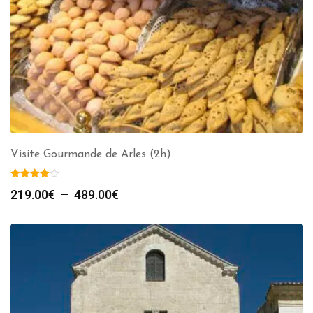
Visite Gourmande de Arles (2h)
Plage
219.00
€
–
489.00
€
de
prix :
219.00€
à
489.00€