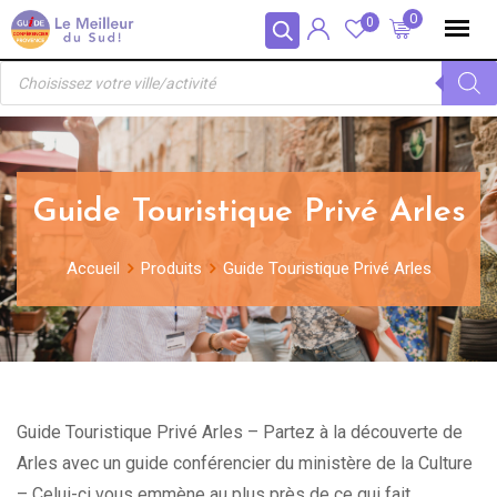
Skip
Panneau de gestion des cookies
0
0
to
Recherche
content
de
produits
Guide Touristique Privé Arles
Accueil
Produits
Guide Touristique Privé Arles
Guide Touristique Privé Arles – Partez à la découverte de
Arles avec un guide conférencier du ministère de la Culture
– Celui-ci vous emmène au plus près de ce qui fait