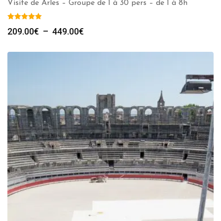
Visite de Arles – Groupe de 1 à 30 pers – de 1 à 8h
Plage
209.00
€
–
449.00
€
de
prix :
209.00€
à
449.00€