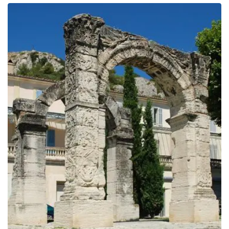
prix :
199.00€
à
249.00€