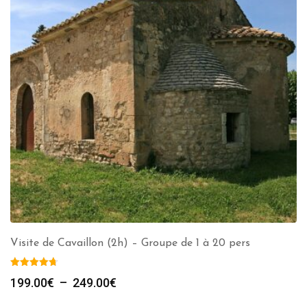
Visite de Cavaillon (2h) – Groupe de 1 à 20 pers
Plage
199.00
€
–
249.00
€
de