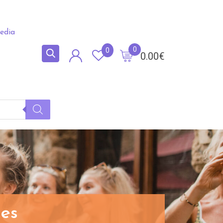
edia
0
0
0.00
€
des