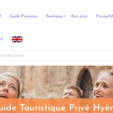
l
Guide Provence
Boutique
Bon plan
Presse/M
ct
ide Touristique Privé Hyè