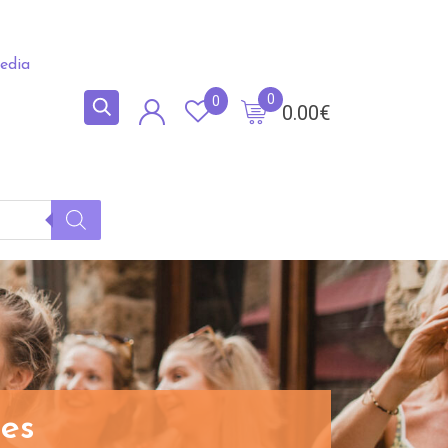
edia
0
0
0.00
€
res