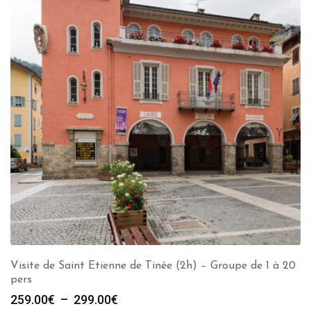
Visite de Saint Etienne de Tinée (2h) – Groupe de 1 à 20
pers
Plage
259.00
€
–
299.00
€